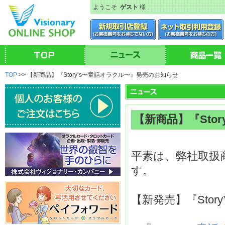
ようこそ
ゲスト
様
TOP
>> 【新商品】『Story’s〜童話オラクル〜』発売のお知らせ
【新商品】『Sto
平素は、弊社取扱
す。
【新発売】『Sto