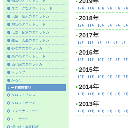
2019年
物語のタロットカード
ユニークなタロットカード
12月
|
11月
|
10月
|
9月
|
8月
|
7
天使・聖人のタロットカード
2018年
神話のタロットカード
12月
|
11月
|
10月
|
8月
|
7月
|
6
伝説・伝承のタロットカード
2017年
生活・人生のタロットカード
12月
|
11月
|
8月
|
7月
|
6月
|
5月
心理学のタロットカード
2016年
東洋のタロットカード
12月
|
11月
|
10月
|
9月
|
8月
|
7
ぬり絵のタロットカード
2015年
トランプ
12月
|
11月
|
10月
|
9月
|
8月
|
7
かるた
2014年
カード関連商品
12月
|
11月
|
10月
|
9月
|
8月
|
7
タロットクロス
2013年
タロットポーチ
ジャーナルノート
12月
|
11月
|
10月
|
9月
|
8月
|
7
ミニポーチ
綴り帳・御朱印帳