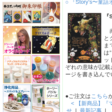
○ 『Story’s〜童
『
赤
と
ま
は
ッ
ぞれの意味が記載
ージを書き込んで
●ご注文は
こちら
< 【新商品】
せ
|
最新記事
|