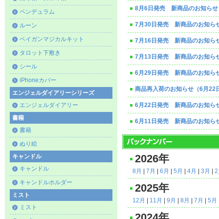
8月6日発売 新商品のお知らせ
ペンデュラム
7月30日発売 新商品のお知ら
ルーン
ペイガンマジカルキット
7月16日発売 新商品のお知ら
タロット下敷き
7月13日発売 新商品のお知ら
シール
6月29日発売 新商品のお知ら
iPhoneカバー
商品再入荷のお知らせ（6月22
エンジェルダイアリーシリーズ
エンジェルダイアリー
6月22日発売 新商品のお知ら
書籍
6月11日発売 新商品のお知ら
書籍
ぬり絵
キャンドル
2026年
キャンドル
8月
|
7月
|
6月
|
5月
|
4月
|
3月
|
キャンドルホルダー
2025年
ミスト
12月
|
11月
|
9月
|
8月
|
7月
|
5月
ミスト
2024年