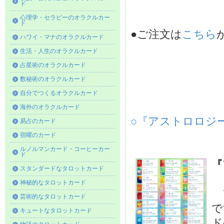
ド
心理学・セラピーのオラクルカー
ド
●ご注文は
こちら
ハワイ・マナのオラクルカード
生活・人生のオラクルカード
占星術のオラクルカード
数秘術のオラクルカード
自分でつくるオラクルカード
海外のオラクルカード
○『アストロロジー早
易占のカード
宿曜のカード
ルノルマンカード・コーヒーカー
ド
『
スタンダードなタロットカード
神秘的なタロットカード
ア
芸術的なタロットカード
で
キュートなタロットカード
ド