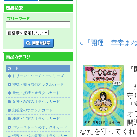
○『開運 幸幸まね
『
カード
ドリーン・バーチューシリーズ
神様・観音様のオラクルカード
た
天使・妖精のオラクルカード
守
女神・精霊のオラクルカード
『
動植物のオラクルカード
オ
地球・宇宙のオラクルカード
開
パワーストーンのオラクルカード
なたを守ってくれ
伝説・古代の叡智のオラクルカー