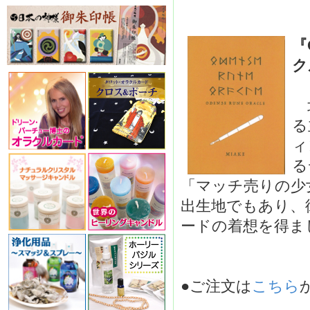
『
ク
北
る
ィ
る
「マッチ売りの少
出生地でもあり、
ードの着想を得
●ご注文は
こちら