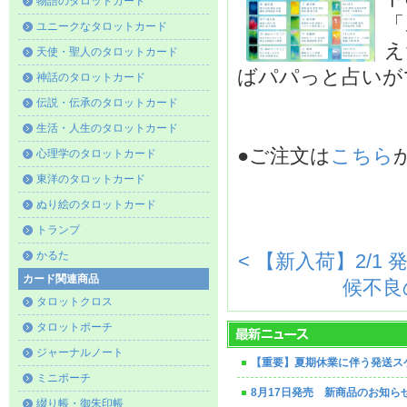
物語のタロットカード
「
ユニークなタロットカード
え
天使・聖人のタロットカード
ばパパっと占いが
神話のタロットカード
伝説・伝承のタロットカード
生活・人生のタロットカード
●ご注文は
こちら
心理学のタロットカード
東洋のタロットカード
ぬり絵のタロットカード
トランプ
かるた
< 【新入荷】2/1
カード関連商品
候不良
タロットクロス
タロットポーチ
ジャーナルノート
【重要】夏期休業に伴う発送ス
ミニポーチ
8月17日発売 新商品のお知ら
綴り帳・御朱印帳