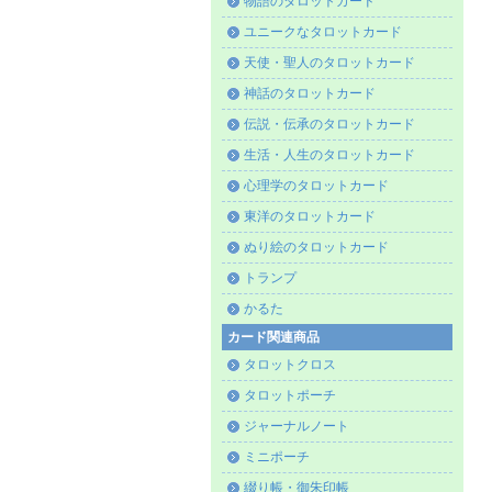
物語のタロットカード
ユニークなタロットカード
天使・聖人のタロットカード
神話のタロットカード
伝説・伝承のタロットカード
生活・人生のタロットカード
心理学のタロットカード
東洋のタロットカード
ぬり絵のタロットカード
トランプ
かるた
カード関連商品
タロットクロス
タロットポーチ
ジャーナルノート
ミニポーチ
綴り帳・御朱印帳