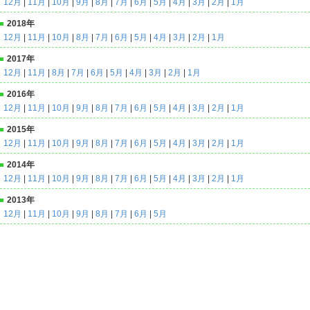
12月
|
11月
|
10月
|
9月
|
8月
|
7月
|
6月
|
5月
|
4月
|
3月
|
2月
|
1月
2018年
12月
|
11月
|
10月
|
8月
|
7月
|
6月
|
5月
|
4月
|
3月
|
2月
|
1月
2017年
12月
|
11月
|
8月
|
7月
|
6月
|
5月
|
4月
|
3月
|
2月
|
1月
2016年
12月
|
11月
|
10月
|
9月
|
8月
|
7月
|
6月
|
5月
|
4月
|
3月
|
2月
|
1月
2015年
12月
|
11月
|
10月
|
9月
|
8月
|
7月
|
6月
|
5月
|
4月
|
3月
|
2月
|
1月
2014年
12月
|
11月
|
10月
|
9月
|
8月
|
7月
|
6月
|
5月
|
4月
|
3月
|
2月
|
1月
2013年
12月
|
11月
|
10月
|
9月
|
8月
|
7月
|
6月
|
5月