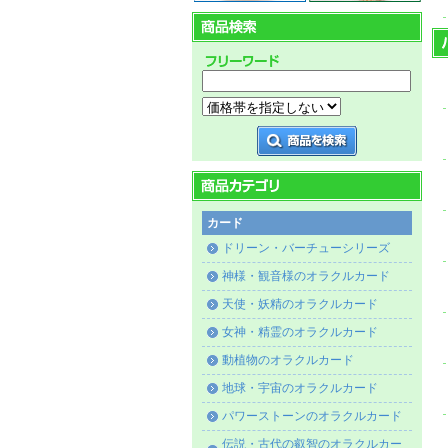
カード
ドリーン・バーチューシリーズ
神様・観音様のオラクルカード
天使・妖精のオラクルカード
女神・精霊のオラクルカード
動植物のオラクルカード
地球・宇宙のオラクルカード
パワーストーンのオラクルカード
伝説・古代の叡智のオラクルカー