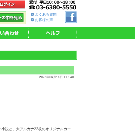
よくある質問
お客様の声
2026年06月16日 11：40
小説と、大アルカナ22枚のオリジナルカー
。