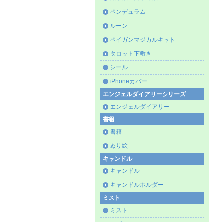
ペンデュラム
ルーン
ペイガンマジカルキット
タロット下敷き
シール
iPhoneカバー
エンジェルダイアリーシリーズ
エンジェルダイアリー
書籍
書籍
ぬり絵
キャンドル
キャンドル
キャンドルホルダー
ミスト
ミスト