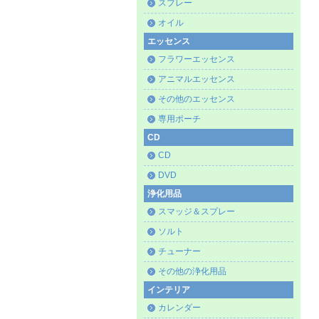
スプレー
オイル
エッセンス
フラワーエッセンス
アニマルエッセンス
その他のエッセンス
専用ポーチ
CD
CD
DVD
浄化用品
スマッジ＆スプレー
ソルト
チューナー
その他の浄化用品
インテリア
カレンダー