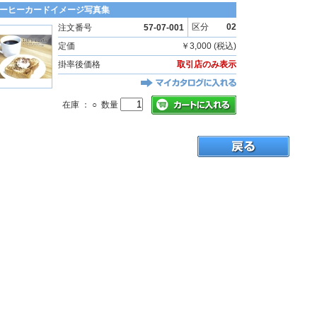
ーヒーカードイメージ写真集
区分
02
注文番号
57-07-001
定価
￥3,000 (税込)
掛率後価格
取引店のみ表示
在庫 ： ○ 数量