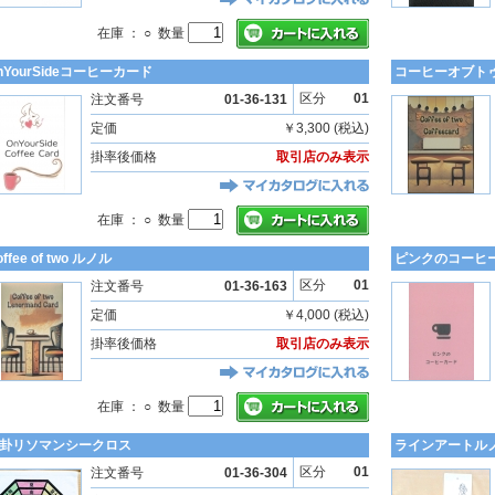
在庫 ： ○ 数量
nYourSideコーヒーカード
コーヒーオブト
区分
01
注文番号
01-36-131
定価
￥3,300 (税込)
掛率後価格
取引店のみ表示
在庫 ： ○ 数量
offee of two ルノル
ピンクのコーヒ
区分
01
注文番号
01-36-163
定価
￥4,000 (税込)
掛率後価格
取引店のみ表示
在庫 ： ○ 数量
卦リソマンシークロス
ラインアートル
区分
01
注文番号
01-36-304