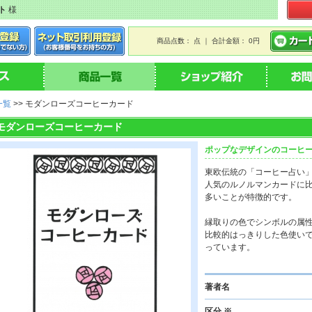
ト
様
商品点数： 点 ｜ 合計金額： 0円
一覧
>> モダンローズコーヒーカード
モダンローズコーヒーカード
ポップなデザインのコーヒ
東欧伝統の「コーヒー占い
人気のルノルマンカードに
多いことが特徴的です。
縁取りの色でシンボルの属
比較的はっきりした色使い
っています。
著者名
区分 ※