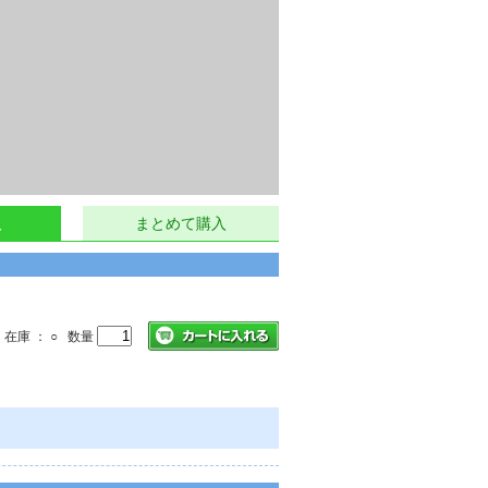
。
入
まとめて購入
在庫 ： ○ 数量