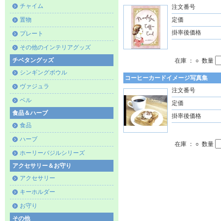
チャイム
注文番号
置物
定価
掛率後価格
プレート
その他のインテリアグッズ
チベタングッズ
在庫 ： ○ 数量
シンギングボウル
コーヒーカードイメージ写真集
ヴァジュラ
注文番号
ベル
定価
食品＆ハーブ
掛率後価格
食品
ハーブ
在庫 ： ○ 数量
ホーリーバジルシリーズ
アクセサリー＆お守り
アクセサリー
キーホルダー
お守り
その他