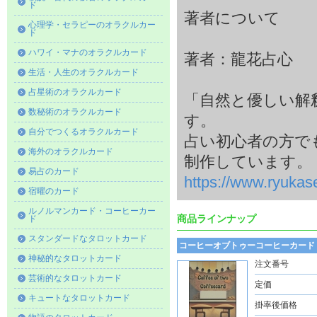
ド
著者について
心理学・セラピーのオラクルカー
ド
ハワイ・マナのオラクルカード
著者：龍花占心
生活・人生のオラクルカード
占星術のオラクルカード
「自然と優しい解
数秘術のオラクルカード
す。
自分でつくるオラクルカード
占い初心者の方で
海外のオラクルカード
制作しています。
易占のカード
https://www.ryukas
宿曜のカード
ルノルマンカード・コーヒーカー
商品ラインナップ
ド
スタンダードなタロットカード
コーヒーオブトゥーコーヒーカード
神秘的なタロットカード
注文番号
芸術的なタロットカード
定価
キュートなタロットカード
掛率後価格