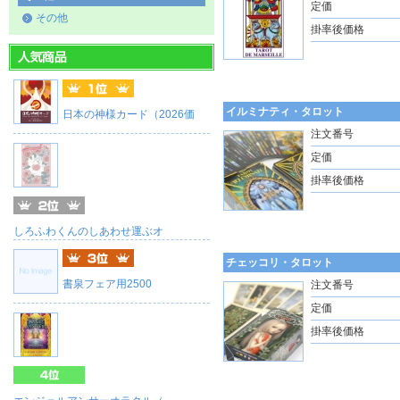
定価
その他
掛率後価格
イルミナティ・タロット
日本の神様カード（2026価
注文番号
定価
掛率後価格
しろふわくんのしあわせ運ぶオ
チェッコリ・タロット
書泉フェア用2500
注文番号
定価
掛率後価格