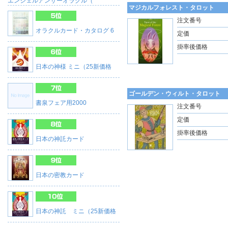
エンジェルアンサーオラクル（
マジカルフォレスト・タロット
注文番号
オラクルカード・カタログ 6
定価
掛率後価格
日本の神様 ミニ（25新価格
ゴールデン・ウィルト・タロット
書泉フェア用2000
注文番号
定価
掛率後価格
日本の神託カード
日本の密教カード
日本の神託 ミニ（25新価格