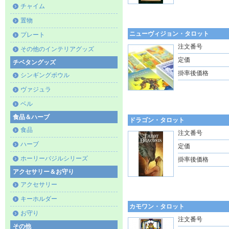
チャイム
置物
ニューヴィジョン・タロット
プレート
注文番号
その他のインテリアグッズ
定価
チベタングッズ
掛率後価格
シンギングボウル
ヴァジュラ
ベル
食品＆ハーブ
ドラゴン・タロット
食品
注文番号
ハーブ
定価
ホーリーバジルシリーズ
掛率後価格
アクセサリー＆お守り
アクセサリー
キーホルダー
カモワン・タロット
お守り
注文番号
その他