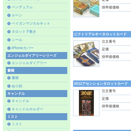
ペンデュラム
掛率後価格
ルーン
ペイガンマジカルキット
タロット下敷き
ピクトリアルキータロットカード
シール
注文番号
iPhoneカバー
定価
エンジェルダイアリーシリーズ
掛率後価格
エンジェルダイアリー
書籍
書籍
2012アセンションタロットカード
ぬり絵
注文番号
キャンドル
定価
キャンドル
掛率後価格
キャンドルホルダー
ミスト
ミスト