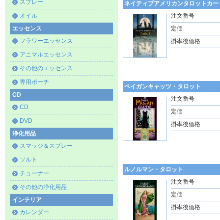
スプレー
ネイティブアメリカンタロットカー
オイル
注文番号
エッセンス
定価
フラワーエッセンス
掛率後価格
アニマルエッセンス
その他のエッセンス
専用ポーチ
ペイガンキャッツ・タロット
CD
注文番号
CD
定価
DVD
掛率後価格
浄化用品
スマッジ＆スプレー
ソルト
ルノルマン・タロット
チューナー
注文番号
その他の浄化用品
定価
インテリア
掛率後価格
カレンダー